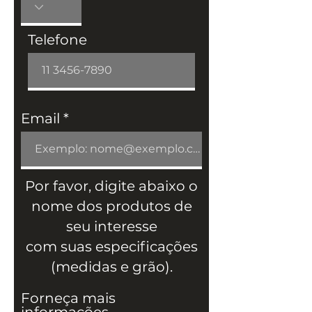
e
Telefone
12"
15mm
10mm
1 
(300)
unidad
e
Email
Por favor, digite abaixo o
nome dos produtos de
seu interesse
com suas especificações
(medidas e grão).
Forneça mais